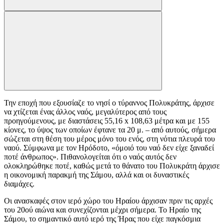
Την εποχή που εξουσίαζε το νησί ο τύραννος Πολυκράτης, άρχισε
να χτίζεται ένας άλλος ναός, μεγαλύτερος από τους
προηγούμενους, με διαστάσεις 55,16 x 108,63 μέτρα και με 155
κίονες, το ύψος των οποίων έφτανε τα 20 μ. – από αυτούς, σήμερα
σώζεται στη θέση του μέρος μόνο του ενός, στη νότια πλευρά του
ναού. Σύμφωνα με τον Ηρόδοτο, «όμοιό του ναό δεν είχε ξαναδεί
ποτέ άνθρωπος». Πιθανολογείται ότι ο ναός αυτός δεν
ολοκληρώθηκε ποτέ, καθώς μετά το θάνατο του Πολυκράτη άρχισε
η οικονομική παρακμή της Σάμου, αλλά και οι δυναστικές
διαμάχες.
Οι ανασκαφές στον ιερό χώρο του Ηραίου άρχισαν πριν τις αρχές
του 20ού αιώνα και συνεχίζονται μέχρι σήμερα. Το Ηραίο της
Σάμου, το σημαντικό αυτό ιερό της Ήρας που είχε παγκόσμια