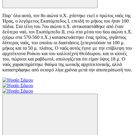
Παρ’ όλα αυτά, τον 8ο αιώνα π.Χ. χτίστηκε εκεί ο πρώτος ναός της
Ήρας, ο λεγόμενος Εκατόμπεδος Ι, επειδή το μήκος του ήταν 100
πόδια. Στα τέλη του 7ου αιώνα π.Χ. αντικαταστάθηκε από έναν
δεύτερο ναό, τον Εκατόμπεδο ΙΙ, ενώ στα μέσα του 6ου αιώνα π.Χ.
(γύρω στα 570-560 π.Χ.) κατασκευάστηκε ένας τρίτος, γιγάντιος
δίπτερος ναός, του οποίου οι διαστάσεις ξεπερνούσαν τα 100 μ.
μήκος και τα 50 μ. πλάτος. Ο ναός αυτός έγινε με την επίβλεψη του
αρχιτέκτονα Ροίκου και του καλλιτέχνη Θεόδωρου, και οι κίονές
του, πώρινοι και ραβδωτοί, υπολογίζεται ότι είχαν ύψος 18 μ. Ο
ναός χαρακτηρίστηκε θαύμα της ιωνικής αρχιτεκτονικής, αλλά
καταστράφηκε από σεισμό λίγα χρόνια μετά την αποπεράτωσή του.