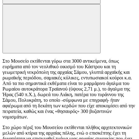
Στο Μουσείο εκτίθενται γύρω στα 3000 αντικείμενα, όπως
ευρήματα από τον νεολιθικό οικισμό του Κάστρου και τη
γεωμετρική νεκρόπολη της αρχαίας Σάμου, γλυπτά αρχαϊκής και
ρωμαϊκής περιόδου, σαμιακές κύλικες, εντυπωσιακοί κούροι κ.α.
Από τα πιο σημαντικά εκθέματα είναι το μαρμάρινο άγαλμα του
Ρωμαίου αυτοκράτορα Τραϊανού (ύψους 2,71 μ.), το άγαλμα της
Ήρας (540 π.Χ.), δωρεά του Αιάκη, πατέρα του τυράννου της
Σάμου, Πολυκράτη, το οποίο -σύμφωνα με επιγραφή- ήταν
αφιέρωμα από τη δεκάτη των κερδών που είχε αποκομίσει από την
πειρατεία, καθώς και ένας «θησαυρός» 300 βυζαντινών
νομισμάτων.
Στο χώρο πέριξ του Μουσείου εκτίθενται πλήθος αρχιτεκτονικών
μελών από κτίρια της αρχαίας πόλης, ενώ ο επισκέπτης έχει τη
δυνατότητα να επισκεφθεί τμήμα μιας αρχαίας συνοικίας που έχει