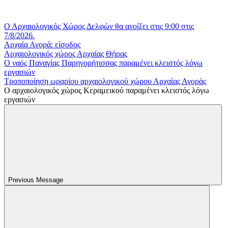
Ο Αρχαιολογικός Χώρος Δελφών θα ανοίξει στις 9:00 στις
7/8/2026.
Aρχαία Αγορά: είσοδος
Αρχαιολογικός χώρος Αρχαίας Θήρας
Ο ναός Παναγίας Παρηγορήτισσας παραμένει κλειστός λόγω
εργασιών
Τροποποίηση ωραρίου αρχαιολογικού χώρου Αρχαίας Αγοράς
Ο αρχαιολογικός χώρος Κεραμεικού παραμένει κλειστός λόγω
εργασιών
Previous Message