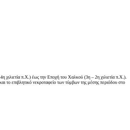
 χιλιετία π.Χ.) έως την Εποχή του Χαλκού (3η – 2η χιλιετία π.Χ.).
και το επιβλητικό νεκροταφείο των τύμβων της μέσης περιόδου στο