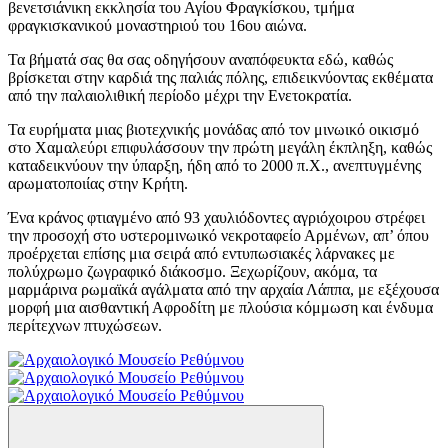
βενετσιάνικη εκκλησία του Αγίου Φραγκίσκου, τμήμα
φραγκισκανικού μοναστηριού του 16ου αιώνα.
Τα βήματά σας θα σας οδηγήσουν αναπόφευκτα εδώ, καθώς
βρίσκεται στην καρδιά της παλιάς πόλης, επιδεικνύοντας εκθέματα
από την παλαιολιθική περίοδο μέχρι την Ενετοκρατία.
Τα ευρήματα μιας βιοτεχνικής μονάδας από τον μινωικό οικισμό
στο Χαμαλεύρι επιφυλάσσουν την πρώτη μεγάλη έκπληξη, καθώς
καταδεικνύουν την ύπαρξη, ήδη από το 2000 π.Χ., ανεπτυγμένης
αρωματοποιίας στην Κρήτη.
Ένα κράνος φτιαγμένο από 93 χαυλιόδοντες αγριόχοιρου στρέφει
την προσοχή στο υστερομινωικό νεκροταφείο Αρμένων, απ’ όπου
προέρχεται επίσης μια σειρά από εντυπωσιακές λάρνακες με
πολύχρωμο ζωγραφικό διάκοσμο. Ξεχωρίζουν, ακόμα, τα
μαρμάρινα ρωμαϊκά αγάλματα από την αρχαία Λάππα, με εξέχουσα
μορφή μια αισθαντική Αφροδίτη με πλούσια κόμμωση και ένδυμα
περίτεχνων πτυχώσεων.