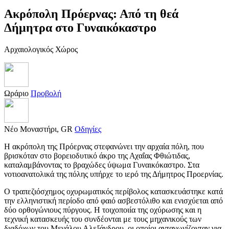
Ακρόπολη Πρόερνας: Από τη θεά
Δήμητρα στο Γυναικόκαστρο
Αρχαιολογικός Χώρος
Ωράριο
Προβολή
Νέο Μοναστήρι, GR
Οδηγίες
Η ακρόπολη της Πρόερνας στεφανώνει την αρχαία πόλη, που
βρισκόταν στο βορειοδυτικό άκρο της Αχαΐας Φθιώτιδας,
καταλαμβάνοντας το βραχώδες ύψωμα Γυναικόκαστρο. Στα
νοτιοανατολικά της πόλης υπήρχε το ιερό της Δήμητρος Προερνίας.
Ο τραπεζιόσχημος οχυρωματικός περίβολος κατασκευάστηκε κατά
την ελληνιστική περίοδο από φαιό ασβεστόλιθο και ενισχύεται από
δύο ορθογώνιους πύργους. Η τοιχοποιία της οχύρωσης και η
τεχνική κατασκευής του συνδέονται με τους μηχανικούς των
διαδόχων του Μεγάλου Αλεξάνδρου, οι οποίοι ανταγωνίζονταν για